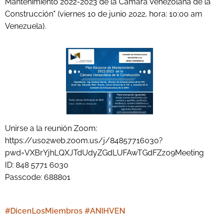
Mantenimiento 2022-2023 de la Cámara Venezolana de la
Construcción" (viernes 10 de junio 2022, hora: 10:00 am
Venezuela).
Unirse a la reunión Zoom:
https://us02web.zoom.us/j/84857716030?
pwd=VXBrYjhLQXJTdUdyZGdLUFAwTGdFZz09Meeting
ID: 848 5771 6030
Passcode: 688801
#DicenLosMiembros #ANIHVEN