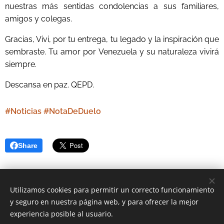
nuestras más sentidas condolencias a sus familiares,
amigos y colegas.
Gracias, Vivi, por tu entrega, tu legado y la inspiración que
sembraste. Tu amor por Venezuela y su naturaleza vivirá
siempre.
Descansa en paz. QEPD.
#Noticias #NotaDeDuelo
Share
Utilizamos cookies para permitir un correcto funcionamiento
y seguro en nuestra página web, y para ofrecer la mejor
© 2009 GWPVenezuela/AveAgua | Todos los derechos
experiencia posible al usuario.