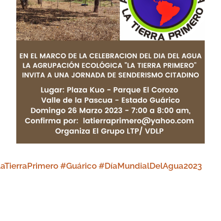
TierraPrimero #Guárico #DíaMundialDelAgua2023