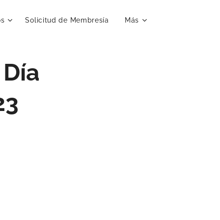
os
Solicitud de Membresía
Más
 Día
23