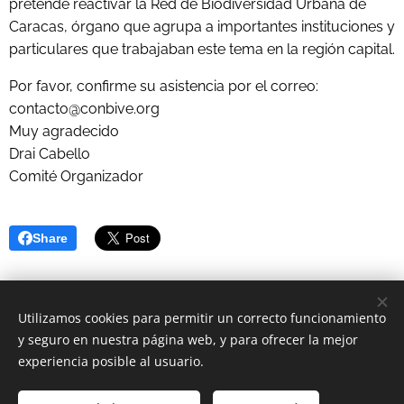
pretende reactivar la Red de Biodiversidad Urbana de
Caracas, órgano que agrupa a importantes instituciones y
particulares que trabajaban este tema en la región capital.
Por favor, confirme su asistencia por el correo:
contacto@conbive.org
Muy agradecido
Drai Cabello
Comité Organizador
Share
Utilizamos cookies para permitir un correcto funcionamiento
y seguro en nuestra página web, y para ofrecer la mejor
© 2009 GWPVenezuela/AveAgua | Todos los derechos
experiencia posible al usuario.
reservados.