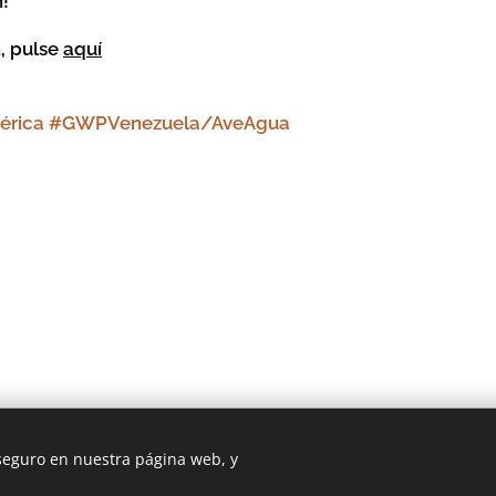
n!
, pulse
aquí
érica #GWPVenezuela/AveAgua
 2009 GWPVenezuela/AveAgua | Todos los derechos reservado
 seguro en nuestra página web, y
Creado con
Webnode
Cookies