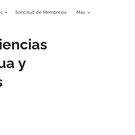
os
Solicitud de Membresía
Más
iencias
ua y
s