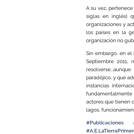
A su vez, pertenece
siglas en inglés) 
organizaciones y act
los países en la ge
organización no gub
Sin embargo, en el
Septiembre 2011, 
resolverse...aunqu
paradójico, y que a
instancias internac
fundamentalmente e
actores que tienen q
lagos, funcionamient
#Publicaciones
#A.E.LaTierraPrimer