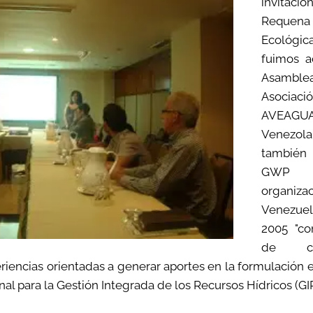
invita
Requena
Ecológic
fuimos a
Asamble
Asocia
AVEAG
Venezol
tambié
GWP V
organi
Venezuel
2005 "c
de co
riencias orientadas a generar aportes en la formulación
nal para la Gestión Integrada de los Recursos Hídricos (GI