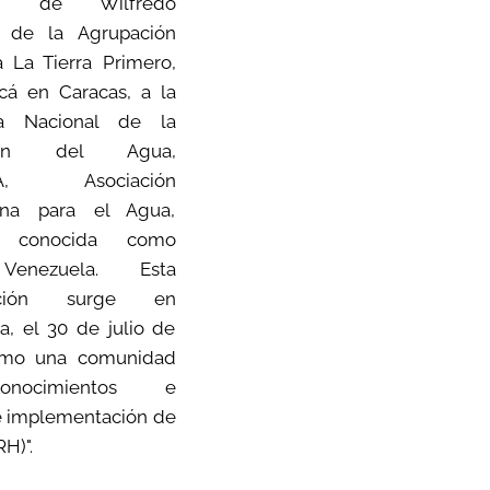
ción de Wilfredo
 de la Agrupación
a La Tierra Primero,
cá en Caracas, a la
a Nacional de la
ción del Agua,
UA, Asociación
ana para el Agua,
n conocida como
enezuela. Esta
zación surge en
a, el 30 de julio de
omo una comunidad
nocimientos e
 e implementación de
RH)".