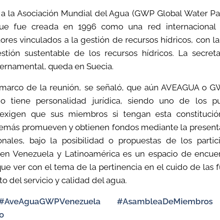
 a la Asociación Mundial del Agua (GWP Global Water Pa
que fue creada en 1996 como una red internacional 
ores vinculados a la gestión de recursos hídricos, con l
stión sustentable de los recursos hídricos. La secret
ernamental, queda en Suecia.
 marco de la reunión, se señaló, que aún AVEAGUA o G
no tiene personalidad jurídica, siendo uno de los p
e exigen que sus miembros si tengan esta constituci
demás promueven y obtienen fondos mediante la present
ionales, bajo la posibilidad o propuestas de los partic
n Venezuela y Latinoamérica es un espacio de encuent
ue ver con el tema de la pertinencia en el cuido de las 
o del servicio y calidad del agua.
 #AveAguaGWPVenezuela #AsambleaDeMiembro
o