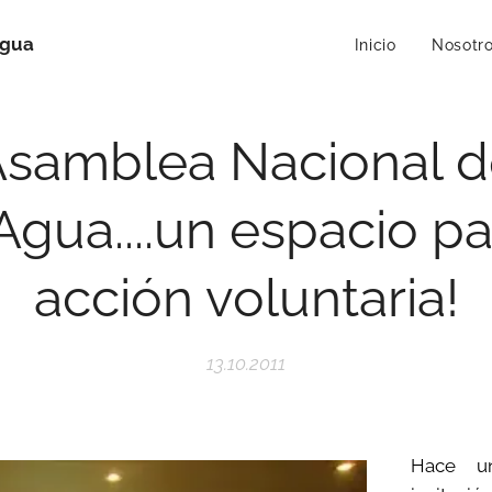
Agua
Inicio
Nosotr
samblea Nacional 
gua....un espacio pa
acción voluntaria!
13.10.2011
Hace u