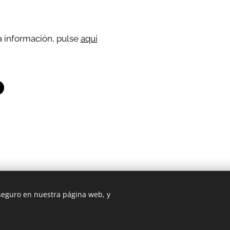
a información, pulse
aquí
 2009 GWPVenezuela/AveAgua | Todos los derechos reservado
 seguro en nuestra página web, y
Creado con
Webnode
Cookies