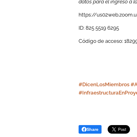
datos para el ingreso a l
https://us02web.zoom
ID: 825 5519 6295
Código de acceso: 1829
#DicenLosMiembros #
#
InfraestructuraEnPro
Share