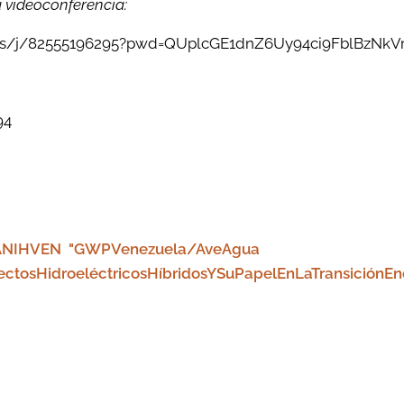
a videoconferencia:
.us/j/82555196295?pwd=QUplcGE1dnZ6Uy94ci9FblBzNk
94
ANIHVEN "GWPVenezuela/AveAgua
yectosHidroeléctricosHíbridosYSuPapelEnLaTransiciónEn