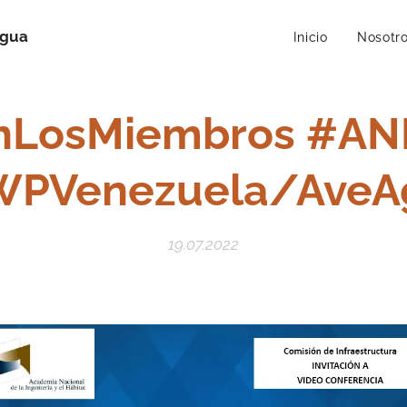
Agua
Inicio
Nosotr
nLosMiembros #A
WPVenezuela/AveA
19.07.2022