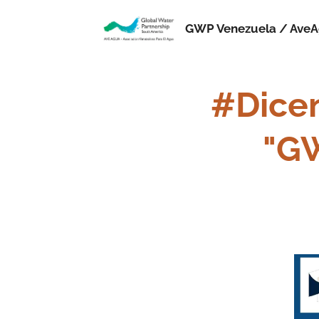
GWP Venezuela / Ave
#Dice
"G