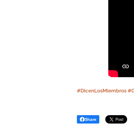
#DicenLosMiembros #
Share